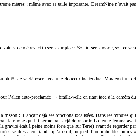
à trente mètres ; même avec sa taille imposante, DreamNine n’avait pas
zaines de mètres, et tu seras sur place. Soit tu seras morte, soit ce sera
 ou plutôt de se déposer avec une douceur inattendue. May émit un cri
 l’alien auto-proclamée ! » brailla-t-elle en riant face à la caméra du
 frisson ; il lançait déjà ses fonctions localisées. Dans les minutes qui
arerait la rampe qui lui permettrait déjà de repartir. La jeune femme avait
a gravité était à peine moins forte que sur Terre) avant de regarder par
olorées se dressaient, tandis qu’au sud, au pied d’innombrables autres «