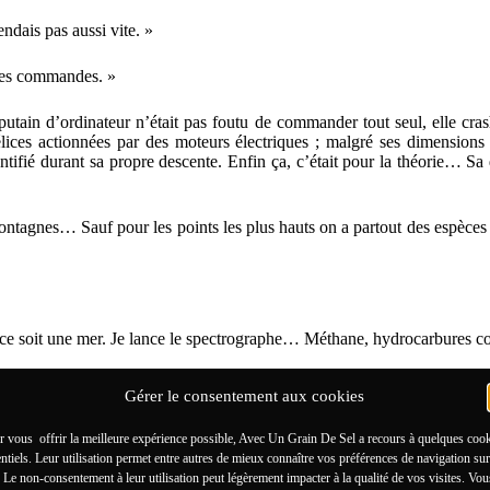
ndais pas aussi vite. »
les commandes. »
ain d’ordinateur n’était pas foutu de commander tout seul, elle crash
hélices actionnées par des moteurs électriques ; malgré ses dimensions 
ifié durant sa propre descente. Enfin ça, c’était pour la théorie… Sa de
tagnes… Sauf pour les points les plus hauts on a partout des espèces de
e ce soit une mer. Je lance le spectrographe… Méthane, hydrocarbures
bientôt, DreamNine repasserait du côté éclairé de la planète. Plus que 
Gérer le consentement aux cookies
, à l’est de collines modérées… D’après le cube-sat et l’atterrisseur
sion rendaient le vol très différent de ce qui se faisait sur Terre. Et c’
r vous offrir la meilleure expérience possible, Avec Un Grain De Sel a recours à quelques coo
ntiels. Leur utilisation permet entre autres de mieux connaître vos préférences de navigation sur
eux qu’une des pleines lunes de son enfance dans le Nulle Part Canadien
. Le non-consentement à leur utilisation peut légèrement impacter à la qualité de vos visites. Vou
ioné, qui apparaissait presque deux fois plus grand dans ce ciel que « l