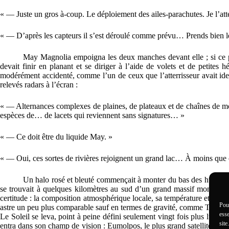
« — Juste un gros à-coup. Le déploiement des ailes-parachutes. Je l’atte
« — D’après les capteurs il s’est déroulé comme prévu… Prends bien 
May Magnolia empoigna les deux manches devant elle ; si ce put
devait finir en planant et se diriger à l’aide de volets et de petites 
modérément accidenté, comme l’un de ceux que l’atterrisseur avait ident
relevés radars à l’écran :
« — Alternances complexes de plaines, de plateaux et de chaînes de mon
espèces de… de lacets qui reviennent sans signatures… »
« — Ce doit être du liquide May. »
« — Oui, ces sortes de rivières rejoignent un grand lac… À moins qu
Un halo rosé et bleuté commençait à monter du bas des hublots : 
se trouvait à quelques kilomètres au sud d’un grand massif montagneux
certitude : la composition atmosphérique locale, sa température et sa pres
Pou
astre un peu plus comparable sauf en termes de gravité, comme Titan.
esse
Le Soleil se leva, point à peine défini seulement vingt fois plus lumin
site
entra dans son champ de vision : Eumolpos, le plus grand satellite de Ch