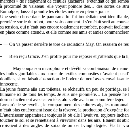
marches » de l’étagement de cellules glaciaires, s’étendait ce qui sembl
à proximité du vaisseau, elle voyait poindre des… des sortes de structu
Eumolpos, laissait poindre les étoiles même en plein « jour ».
Une seule chose dans le panorama lui fut immédiatement identifiable, en
première sortie du robot, pour voir comment il s’en était sorti au cours de
sa tension, qui n’était pas encore totalement retombée, pouvait facileme
en place comme attendu, et elle comme ses amis et amies commencèrent
« — On va passer derrière le tore de radiations May. On essaiera de rest
« — Bien reçu Grace. J’en profite pour me reposer et j’attends que la l
May coupa son microphone et dévêtit sa combinaison de manœuvre 
les bulles gonflables aux parois de textiles composites n’avaient pas d
douillets, si on faisait abstraction de l’odeur de neuf assez envahissante
innocente.
La jeune femme alla aux toilettes, se réchauffa un peu de porridge, se l
humaine ici de tous les temps. Je suis une pionnière… La pensée ne la
dormir facilement avec ça en tête, alors elle avala un somnifère léger.
Lorsqu’elle se réveilla, le compartiment des cultures algales ronronnai
n’était plus entièrement issue de la réserve, la production d’oxygène fon
L’atterrisseur apparaissait toujours là où elle l’avait vu, toujours inc
toucher le sol et se remettaient à virevolter dans les airs. Étaient-ils
croisaient à des angles de soixante ou cent-vingt degrés. Était-il v