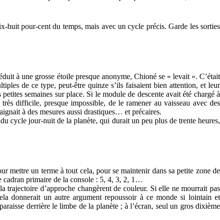
x-huit pour-cent du temps, mais avec un cycle précis. Garde les sorties
réduit à une grosse étoile presque anonyme, Chioné se « levait ». C’était
iples de ce type, peut-être quinze s’ils faisaient bien attention, et leur
s petites semaines sur place. Si le module de descente avait été chargé à
té très difficile, presque impossible, de le ramener au vaisseau avec des
raignait à des mesures aussi drastiques… et précaires.
du cycle jour-nuit de la planète, qui durait un peu plus de trente heures,
r mettre un terme à tout cela, pour se maintenir dans sa petite zone de
 cadran primaire de la console : 5, 4, 3, 2, 1…
e la trajectoire d’approche changèrent de couleur. Si elle ne mourrait pas
ela donnerait un autre argument repoussoir à ce monde si lointain et
paraisse derrière le limbe de la planète ; à l’écran, seul un gros dixième