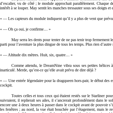
d’escalier, vu de côté ; le module approchait parallèlement. Chaque d
intérêt à se louper. May sentit les manches tressauter sous ses doigts et
« — Les capteurs du module indiquent qu’il y a plus de vent que prév
« — Oh ça oui, je confirme… »
May serra les dents pour tenter de ne pas tenir trop fermement le
parti pour l’aventure la plus dingue de tous les temps. Plus rien d’autr
« — Altitude dix mètres. Huit, six, quatre… »
Comme attendu, le DreamNine vibra sous ses petites hélices à 
inarticulé. Merde, qu’est-ce qu’elle avait prévu de dire déjà ?
« — Une entrée légendaire pour la dragqueen hors-pair, le début des em
cockpit.
Toutes celles et tous ceux qui étaient restés sur le Starliner po
suivraient, il replierait ses ailes, il s’ancrerait profondément dans le s
encore une à deux heures à passer dans le cockpit avant de pouvoir s’in
les fenêtres ; au nord, la vue était bouchée par l’étagement, mais le r