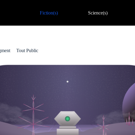
Fiction(s)
Science(s)
gment
Tout Public