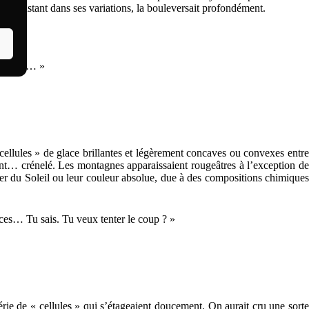
 si constant dans ses variations, la bouleversait profondément.
e heures… »
llules » de glace brillantes et légèrement concaves ou convexes entre
ment… crénelé. Les montagnes apparaissaient rougeâtres à l’exception de
lever du Soleil ou leur couleur absolue, due à des compositions chimiques
ces… Tu sais. Tu veux tenter le coup ? »
érie de « cellules » qui s’étageaient doucement. On aurait cru une sorte