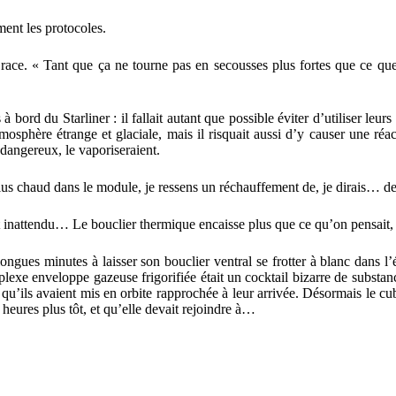
ent les protocoles.
ce. « Tant que ça ne tourne pas en secousses plus fortes que ce que t
à bord du Starliner : il fallait autant que possible éviter d’utiliser l
osphère étrange et glaciale, mais il risquait aussi d’y causer une réac
 dangereux, le vaporiseraient.
eu plus chaud dans le module, je ressens un réchauffement de, je dirais
 inattendu… Le bouclier thermique encaisse plus que ce qu’on pensait, 
ongues minutes à laisser son bouclier ventral se frotter à blanc dans 
plexe enveloppe gazeuse frigorifiée était un cocktail bizarre de substanc
qu’ils avaient mis en orbite rapprochée à leur arrivée. Désormais le cube-
heures plus tôt, et qu’elle devait rejoindre à…