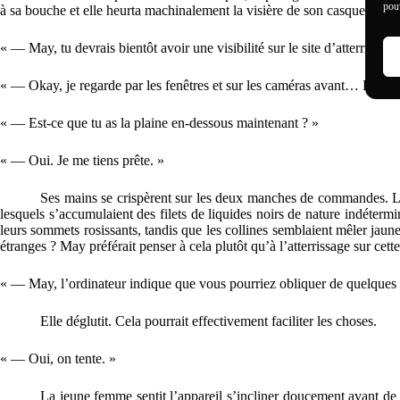
pouv
à sa bouche et elle heurta machinalement la visière de son casque. C’étai
« — May, tu devrais bientôt avoir une visibilité sur le site d’atterrissage
« — Okay, je regarde par les fenêtres et sur les caméras avant… Effe
« — Est-ce que tu as la plaine en-dessous maintenant ? »
« — Oui. Je me tiens prête. »
Ses mains se crispèrent sur les deux manches de commandes. Le 
lesquels s’accumulaient des filets de liquides noirs de nature indéter
leurs sommets rosissants, tandis que les collines semblaient mêler jaune
étranges ? May préférait penser à cela plutôt qu’à l’atterrissage sur cett
« — May, l’ordinateur indique que vous pourriez obliquer de quelques
Elle déglutit. Cela pourrait effectivement faciliter les choses.
« — Oui, on tente. »
La jeune femme sentit l’appareil s’incliner doucement avant de 