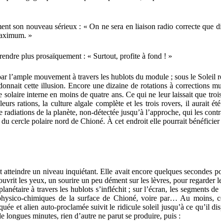
ent son nouveau sérieux : « On ne sera en liaison radio correcte que di
 maximum. »
endre plus prosaïquement : « Surtout, profite à fond ! »
 par l’ample mouvement à travers les hublots du module ; sous le Soleil 
onnait cette illusion. Encore une dizaine de rotations à corrections mult
 solaire interne en moins de quatre ans. Ce qui ne leur laissait que troi
eurs rations, la culture algale complète et les trois rovers, il aurait é
e radiations de la planète, non-détectée jusqu’à l’approche, qui les cont
 du cercle polaire nord de Chioné. À cet endroit elle pourrait bénéficier 
tteindre un niveau inquiétant. Elle avait encore quelques secondes pou
vrit les yeux, un sourire un peu dément sur les lèvres, pour regarder le
lanétaire à travers les hublots s’infléchit ; sur l’écran, les segments d
ns physico-chimiques de la surface de Chioné, voire par… Au moins, c
uée et alien auto-proclamée suivit le ridicule soleil jusqu’à ce qu’il dis
 de longues minutes, rien d’autre ne parut se produire, puis :