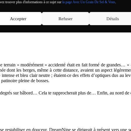
ez trouver plus d'informations à ce sujet sur
la page Avec Un Grain De Sel & Vous
.
t à la fois tellement différent mais aussi tellement familier… L’univers,
. Confirme dans trois minutes s’il te plait. »
Accepter
Refuser
Détails
ctivement, j’ai un visuel des montagnes à deux heures… Collines à onz
terrain « modérément » accidenté était en fait formé de grandes… « ce
minée dont les berges, même à cette distance, avaient un aspect légère
 intense et bleu clair neutre ; étaient-ce des effets d’optiques dus au 
e patinoire pleine de bosses.
 degrés sur bâbord… Cela te rapprocherait plus de… Enfin, au nord de 
se restabiliser en douceur. DreamNine se dirigeait à présent vers une s