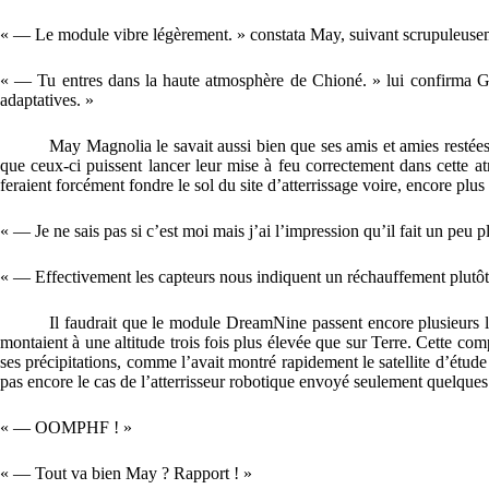
« — Le module vibre légèrement. » constata May, suivant scrupuleusem
« — Tu entres dans la haute atmosphère de Chioné. » lui confirma Gra
adaptatives. »
May Magnolia le savait aussi bien que ses amis et amies restées 
que ceux-ci puissent lancer leur mise à feu correctement dans cette atm
feraient forcément fondre le sol du site d’atterrissage voire, encore plus
« — Je ne sais pas si c’est moi mais j’ai l’impression qu’il fait un p
« — Effectivement les capteurs nous indiquent un réchauffement plutôt
Il faudrait que le module DreamNine passent encore plusieurs l
montaient à une altitude trois fois plus élevée que sur Terre. Cette com
ses précipitations, comme l’avait montré rapidement le satellite d’étude 
pas encore le cas de l’atterrisseur robotique envoyé seulement quelques 
« — OOMPHF ! »
« — Tout va bien May ? Rapport ! »