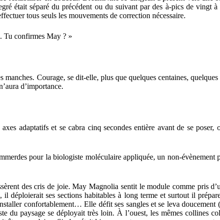
egré était séparé du précédent ou du suivant par des à-pics de vingt 
 effectuer tous seuls les mouvements de correction nécessaire.
u. Tu confirmes May ? »
s manches. Courage, se dit-elle, plus que quelques centaines, quelques di
e n’aura d’importance.
axes adaptatifs et se cabra cinq secondes entière avant de se poser,
merdes pour la biologiste moléculaire appliquée, un non-évènement pour
ussèrent des cris de joie. May Magnolia sentit le module comme pris d’un
ol, il déploierait ses sections habitables à long terme et surtout il prép
staller confortablement… Elle défit ses sangles et se leva doucement (l
este du paysage se déployait très loin. À l’ouest, les mêmes collines c