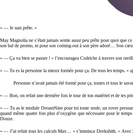
« — Je suis prête. »
May Magnolia ne s’était jamais sentie aussi peu prête pour quoi que ce f
son bal de promo, ni pour son coming-out à son père adoré… Son cœur ét
« — Ça va bien se passer ! » l’encouragea Codriche à travers son oreill
« — Tu es la personne la mieux formée pour ça. De tous les temps. » ajo
Personne n’avait jamais été formé pour ça, toutes et tous le sa
« — Bon, on refait une dernière fois le tour de ton matériel et de tes pri
« — Tu as le module DreamNine pour toi toute seule, un rover pressurisé
quand même quatre fois plus d’oxygène que nécessaire pour le temps s
Douze.
« — J’ai refait tous les calculs May… » s’immisça Deekshith. « Avec le