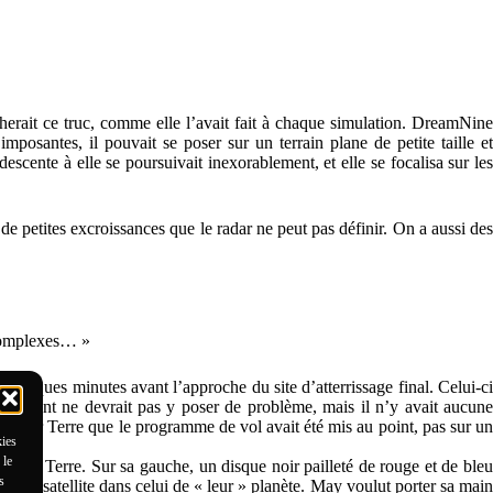
erait ce truc, comme elle l’avait fait à chaque simulation. DreamNine
imposantes, il pouvait se poser sur un terrain plane de petite taille et
scente à elle se poursuivait inexorablement, et elle se focalisa sur les
 petites excroissances que le radar ne peut pas définir. On a aussi des
 complexes… »
quelques minutes avant l’approche du site d’atterrissage final. Celui-ci
, le vent ne devrait pas y poser de problème, mais il n’y avait aucune
était sur Terre que le programme de vol avait été mis au point, pas sur un
kies
 le
, sur Terre. Sur sa gauche, un disque noir pailleté de rouge et de bleu
s
eur » satellite dans celui de « leur » planète. May voulut porter sa main