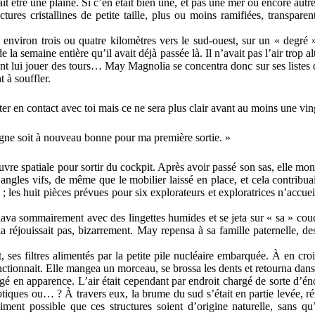
ait être une plaine. Si c’en était bien une, et pas une mer ou encore au
res cristallines de petite taille, plus ou moins ramifiées, transparent
viron trois ou quatre kilomètres vers le sud-ouest, sur un « degré » inf
 la semaine entière qu’il avait déjà passée là. Il n’avait pas l’air trop a
nt lui jouer des tours… May Magnolia se concentra donc sur ses listes de 
 à souffler.
er en contact avec toi mais ce ne sera plus clair avant au moins une vin
igne soit à nouveau bonne pour ma première sortie. »
spatiale pour sortir du cockpit. Après avoir passé son sas, elle monta
’angles vifs, de même que le mobilier laissé en place, et cela contribu
 ; les huit pièces prévues pour six explorateurs et exploratrices n’accuei
ava sommairement avec des lingettes humides et se jeta sur « sa » couchet
 réjouissait pas, bizarrement. May repensa à sa famille paternelle, de
t, ses filtres alimentés par la petite pile nucléaire embarquée. À en cr
ctionnait. Elle mangea un morceau, se brossa les dents et retourna dans l
hangé en apparence. L’air était cependant par endroit chargé de sorte d’
 abiotiques ou… ? À travers eux, la brume du sud s’était en partie levée,
raiment possible que ces structures soient d’origine naturelle, sans