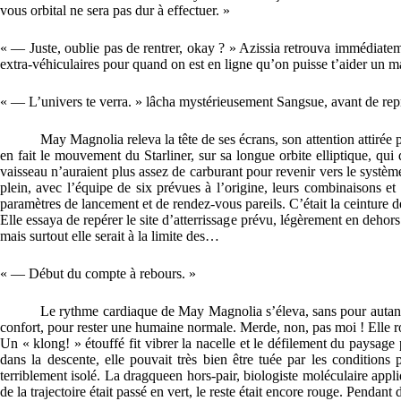
vous orbital ne sera pas dur à effectuer. »
« — Juste, oublie pas de rentrer, okay ? » Azissia retrouva immédiatem
extra-véhiculaires pour quand on est en ligne qu’on puisse t’aider un
« — L’univers te verra. » lâcha mystérieusement Sangsue, avant de repr
May Magnolia releva la tête de ses écrans, son attention attirée
en fait le mouvement du Starliner, sur sa longue orbite elliptique, qui d
vaisseau n’auraient plus assez de carburant pour revenir vers le système
plein, avec l’équipe de six prévues à l’origine, leurs combinaisons et l
paramètres de lancement et de rendez-vous pareils. C’était la ceinture d
Elle essaya de repérer le site d’atterrissage prévu, légèrement en dehors
mais surtout elle serait à la limite des…
« — Début du compte à rebours. »
Le rythme cardiaque de May Magnolia s’éleva, sans pour autant a
confort, pour rester une humaine normale. Merde, non, pas moi ! Elle rou
Un « klong! » étouffé fit vibrer la nacelle et le défilement du paysage p
dans la descente, elle pouvait très bien être tuée par les conditio
terriblement isolé. La dragqueen hors-pair, biologiste moléculaire appliq
de la trajectoire était passé en vert, le reste était encore rouge. Pendant