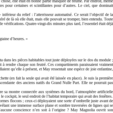
tre chose, elle était en bonne partie masquée de brume. Par endroit, même
es pour certaines et scintillantes pour d’autres. Le ciel, que dominait
érieur du relief : l’atterrisseur automatisé. Ce serait l’objectif de la
ltéré de là où elle était, mais elle pouvait se tromper, bien entendu. Toute
vérifications. Quatre-vingt-dix minutes plus tard, l’essentiel était déjà
gtaine d’heures. »
 dans les pièces habitables tout juste déployées sur le dos du module ;
ait à rendre chaque son feutré. Ces compartiments paraissaient vraiment
llaient qu’elle à présent, et May ressentait une espèce de joie enfantine,
te (en fait la seule qui avait été laissée en place). Je suis la première
scendante des anciens natifs du Grand Nulle Part. Elle ne pourrait pas
oire sa montre connectée aux systèmes du bord, l’atmosphère artificielle
e cockpit, le seul endroit de l’habitat temporaire qui avait des fenêtres.
énormes flocons ; ceux-ci déployaient une sorte d’ombrelle juste avant de
 révélant une immense surface plane et sombre traversées de lignes qui se
 qu’aucune conscience n’en soit à l’origine ? May Magnolia ouvrit son