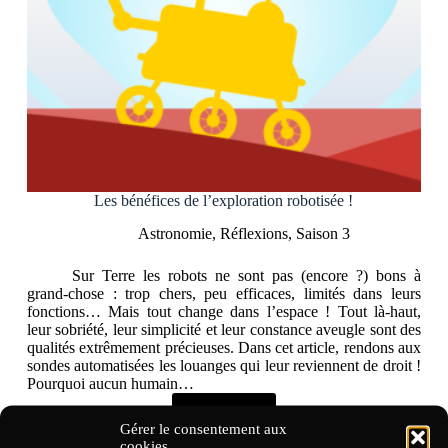
Les bénéfices de l’exploration robotisée !
Astronomie
,
Réflexions
,
Saison 3
Sur Terre les robots ne sont pas (encore ?) bons à
grand-chose : trop chers, peu efficaces, limités dans leurs
fonctions… Mais tout change dans l’espace ! Tout là-haut,
leur sobriété, leur simplicité et leur constance aveugle sont des
qualités extrêmement précieuses. Dans cet article, rendons aux
sondes automatisées les louanges qui leur reviennent de droit !
Pourquoi aucun humain…
Lire la suite
Les
Gérer le consentement aux
bénéfices
cookies