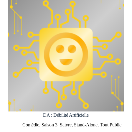
l’espace
!
DA : Débilité Artificielle
Comédie
,
Saison 3
,
Satyre
,
Stand-Alone
,
Tout Public