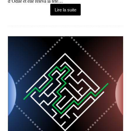
d’Odile et elle releva la tête…
Lire la suite
Le
Protocole
Pythéas