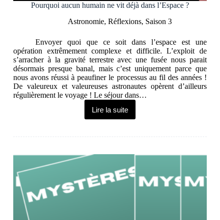
Pourquoi aucun humain ne vit déjà dans l’Espace ?
Astronomie
,
Réflexions
,
Saison 3
Envoyer quoi que ce soit dans l’espace est une
opération extrêmement complexe et difficile. L’exploit de
s’arracher à la gravité terrestre avec une fusée nous parait
désormais presque banal, mais c’est uniquement parce que
nous avons réussi à peaufiner le processus au fil des années !
De valeureux et valeureuses astronautes opèrent d’ailleurs
régulièrement le voyage ! Le séjour dans…
Lire la suite
Pourquoi
aucun
humain
ne
vit
déjà
dans
l’Espace
?