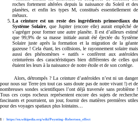
roches fortement altérées depuis la naissance du Soleil et des
planètes, et enfin les types M, constitués essentiellement de
métaux.
La ceinture est un reste des ingrédients primordiaux du
Système Solaire
, que Jupiter (encore elle) aurait empêché de
s’agréger pour former une autre planète. Il est d’ailleurs estimé
que 99,9% de sa masse initiale aurait été éjectée du Système
Solaire juste après la formation et la migration de la géante
gazeuse ! Cela étant, les collisions, le rayonnement solaire mais
aussi des phénomènes « natifs » confèrent aux astéroïdes
ceinturéens des caractéristiques bien différentes de celles qui
étaient les leurs à la naissance de notre étoile et de son cortège.
Alors, détrompés ? La ceinture d’astéroïdes n’est ni un danger
pour nous sur Terre (en tout cas sans doute pas de notre vivant !) et de
nombreuses sondes scientifiques l’ont déjà traversée sans problème !
Tous ces corps rocheux représentent encore des sujets de recherche
fascinants et pourraient, un jour, fournir des matières premières utiles
pour des voyages spatiaux plus lointains…
1
↑
https://en.wikipedia.org/wiki/Poynting–Robertson_effect