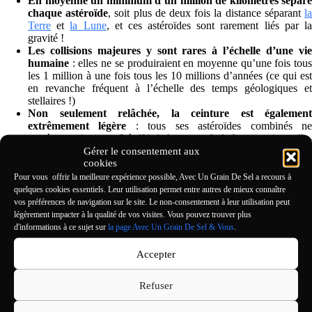
En moyenne un minimum d’un million de kilomètres sépare
chaque astéroïde
, soit plus de deux fois la distance séparant
l
Terre
et
la Lune
, et ces astéroïdes sont rarement liés par l
gravité !
Les collisions majeures y sont rares à l’échelle d’une vie
humaine
: elles ne se produiraient en moyenne qu’une fois tous
les 1 million à une fois tous les 10 millions d’années (ce qui est
en revanche fréquent à l’échelle des temps géologiques et
stellaires !)
Non seulement relâchée, la ceinture est également
extrêmement légère
: tous ses astéroïdes combinés n
représenteraient que 3 à 4% de la masse de la Lune, qui est elle-
même dix fois plus légère que la Terre !
Gérer le consentement aux
cookies
La ceinture comporte 4 grandes
stars
: Hygée, Pallas, Vesta et
Cérès constituent à eux seuls près de la moitié de la masse de la
Pour vous offrir la meilleure expérience possible, Avec Un Grain De Sel a recours à
ceinture. Cérès représente même près du tiers de la masse totale
quelques cookies essentiels. Leur utilisation permet entre autres de mieux connaître
de la ceinture et, avec sa forme quasi-sphérique, est considérée
vos préférences de navigation sur le site. Le non-consentement à leur utilisation peut
comme une planète naine !
légèrement impacter à la qualité de vos visites. Vous pouvez trouver plus
d'informations à ce sujet sur
la page Avec Un Grain De Sel & Vous
.
… Avec une organisation fascinante
Accepter
L’immense anneau de débris que constitue la ceinture
d’astéroïdes n’est cependant pas entièrement chaotique ni dans sa
Refuser
composition ni dans son organisation, et des phénomènes fascinants
l’animent !