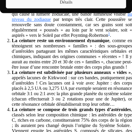
Détails
La ceinture est pleine de poussière très fine
, et c’est celle-c
qui cause la lumière zodiacale, une bande lumineuse visible
au
niveau du zodiaque
par temps très clair. Cette poussière s
renouvelle sans doute constamment, car ses grains sont soit
régulièrement « poussés » au loin par le vent solaire, soit «
1
aspirés » vers le Soleil par effet Poynting-Robertson
.
La ceinture reste un environnement dynamique
, comme e
témoignent ses nombreuses « familles » : des sous-groupes
d’astéroïdes partageant les mêmes caractéristiques orbitales et
chimiques, indiquant des origines communes « récentes » ! Il y
aurait au moins entre 20 et 30 de ces « familles », chacune peut-
être issue d’une rencontre brutale entre des corps plus grands !
La ceinture est subdivisée par plusieurs anneaux « vides »
,
appelés lacunes de Kirkwood : sur ces bandes, pratiquement pas
d’astéroïdes ! Ces lacunes ont à voir avec Jupiter : des corps
placés à 2,5 UA ou 3,275 UA par exemple seraient en résonance
orbitale 3:1 ou 2:1 avec la plus grande planète du système solaire
(chacun effectuerait 3 ou 2 rotations pour une de Jupiter), or
cette résonance orbitale déstabiliserait trop leur orbite…
La ceinture se compose de trois grands types d’astéroïdes
,
classés selon leur composition chimique : les astéroïdes de type
C, riches en carbone, constitueraient 75% des corps de la région
; ils auraient peu changé depuis l’origine du Système Solaire.
Viennent ensuite les astéroïdes S, composés de silicates, des