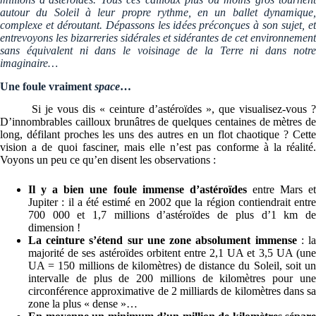
autour du Soleil à leur propre rythme, en un ballet dynamique,
complexe et déroutant. Dépassons les idées préconçues à son sujet, et
entrevoyons les bizarreries sidérales et sidérantes de cet environnement
sans équivalent ni dans le voisinage de la Terre ni dans notre
imaginaire…
Une foule vraiment
space
…
Si je vous dis « ceinture d’astéroïdes », que visualisez-vous ?
D’innombrables cailloux brunâtres de quelques centaines de mètres de
long, défilant proches les uns des autres en un flot chaotique ? Cette
vision a de quoi fasciner, mais elle n’est pas conforme à la réalité.
Voyons un peu ce qu’en disent les observations :
Il y a bien une
foule immense d’astéroïdes
entre Mars e
Jupiter : il a été estimé en 2002 que la région contiendrait entre
700 000 et 1,7 millions d’astéroïdes de plus d’1 km de
dimension !
La ceinture s’étend sur une zone absolument immense
: l
majorité de ses astéroïdes orbitent entre 2,1 UA et 3,5 UA (une
UA = 150 millions de kilomètres) de distance du Soleil, soit un
intervalle de plus de 200 millions de kilomètres pour une
circonférence approximative de 2 milliards de kilomètres dans sa
zone la plus « dense »…