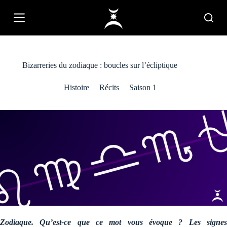
P
a
s
s
e
r
a
Bizarreries du zodiaque : boucles sur l’écliptique
u
c
Histoire
Récits
Saison 1
o
n
t
e
n
u
Zodiaque. Qu’est-ce que ce mot vous évoque ? Les signes