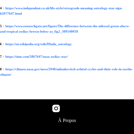
4
↑
https://www.independent.co.uk/life-style/retrograde-meaning-astrology-star-sign-
b2077647.html
5
↑
https://www.researchgate.net/figure/The-difference-between-the-sidereal-green-above-
and-tropical-zodiac-brown-below-as_fig2_309540058
6
↑
https://en.wikipedia.org/wiki/Hindu_astrology
7
↑
https://time.com/5867647/nasa-zodiac-star/
8
↑
https://climate.nasa.gov/news/2948/milankovitch-orbital-cycles-and-their-role-in-earths-
climate/
Instagram
À Propos