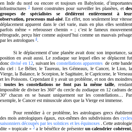
en Inde du nord ou encore et toujours en Babylonie, d’importantes
3
infrastructures
furent construites pour surveiller les planètes, et
de
groupes de spécialistes se dédièrent entièrement à leur
observation, processus mal-aisé
. En effet, non seulement leur vitesse
déplacement apparent dans le ciel varie, mais en plus elles semblent
parfois même « rebrousser chemin » ; c’est le fameux mouvement
rétrograde, perçu hier comme aujourd’hui comme un mauvais présage
4
par les astrologues
.
Si le déplacement d’une planète avait donc son importance, sa
position en avait aussi. Le zodiaque sur lequel elles se déplacent fut
donc
divisé en 12
, suivant les
constellations apparentes
de cette band
du ciel : Le Bélier, le Taureau, les Gémeaux, le Cancer, le Lion, la
Vierge, la Balance, le Scorpion, le Sagittaire, le Capricorne, le Verseau
et les Poissons. Cependant il y avait un problème, et non des moindres
:
toutes les constellations ne font pas la même taille
, rendan
impossible de diviser les 360° du cercle du zodiaque en 12 cadrans de
30° chacun en se basant uniquement sur les constellations… Par
exemple, le Cancer est minuscule alors que la Vierge est immense.
Pour remédier à ce problème, les astrologues grecs établirent
des mois astrologiques égaux, eux-mêmes des subdivisions des
cycles
saisonniers découpés par les solstices et les équinoxes
. Cette astrologi
5
dite « tropicale »
a le bénéfice de présenter
un calendrier cohérent