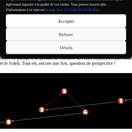
légèrement impacter à la qualité de vos visites. Vous pouvez trouver plus
Après tout, nous savons maintenant que toutes les planètes tournent
d'informations à ce sujet sur
la page Avec Un Grain De Sel & Vous
.
dans le même sens et ne font pas des boucles sur leurs orbites, non ?
Vous avez raison, mais le mouvement rétrograde existe tout de même
bel et bien… Pour nous observateurs et observatrices terrestres ! Il
Accepter
s’agit d’
un problème de géométrie
: lorsque la Terre commence à 
doubler » une planète externe (Mars, Jupiter…), cette dernière semble
Refuser
ralentir, s’arrêter, et repartir en arrière le temps que notre planète finisse
de « doubler » tout en continuant de progresser sur son orbite (voir les
illustrations ci-dessous). La même logique s’applique aux planètes
Détails
internes (Mercure et Vénus), sauf que le phénomène est plus difficile à
observer puisqu’il se produit au moment où celles-ci passent entre nous
et le Soleil. Tout est, encore une fois, question de perspective !