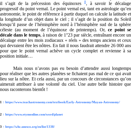
8
il s’agit de la précession des équinoxes
, à savoir le décalag
progressif du point vernal. Le point vernal est, tant en astrologie qu’en
astronomie, le point de référence à partir duquel on calcule la latitude et
la longitude d’un objet dans le ciel ; il s’agit de la position du Soleil
lorsqu’il passe de l’hémisphère nord à l’hémisphère sud de la sphère
céleste (au moment de l’équinoxe de printemps). Or,
ce point se
décale dans le temps
, à raison de 1°23 par siècle, entraînant encore un
décalage entre les mois zodiacaux « réels » des temps anciens et ceux
qui devraient être les nôtres. En fait il nous faudrait attendre 26 000 ans
pour que le point vernal achève un cycle complet et revienne à sa
position initiale…
Mais nous n’avons pas eu besoin d’attendre aussi longtemps
pour réaliser que les autres planètes se fichaient pas mal de ce qui avait
lieu sur la nôtre. Et cela aussi, par un concours de circonstances qu’on
aimerait attribuer à une volonté du ciel. Une autre belle histoire que
nous raconterons bientôt !
1
↑
https://www.teachastronomy.com/textbook/Early-Astronomy/Mayan-Astronomy/
2
↑
https://www.etymonline.com/word/planet
3
↑
https://whc.unesco.org/en/list/1338/