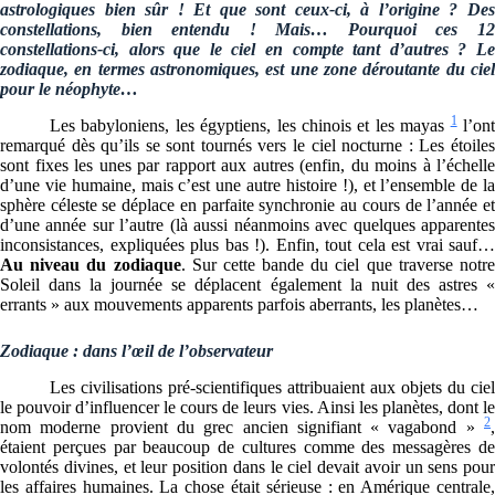
astrologiques bien sûr ! Et que sont ceux-ci, à l’origine ? Des
constellations, bien entendu ! Mais… Pourquoi ces 12
constellations-ci, alors que le ciel en compte tant d’autres ? Le
zodiaque, en termes astronomiques, est une zone déroutante du ciel
pour le néophyte…
1
Les babyloniens, les égyptiens, les chinois et les mayas
l’on
remarqué dès qu’ils se sont tournés vers le ciel nocturne : Les étoiles
sont fixes les unes par rapport aux autres (enfin, du moins à l’échelle
d’une vie humaine, mais c’est une autre histoire !), et l’ensemble de la
sphère céleste se déplace en parfaite synchronie au cours de l’année et
d’une année sur l’autre (là aussi néanmoins avec quelques apparentes
inconsistances, expliquées plus bas !). Enfin, tout cela est vrai sauf…
Au niveau du zodiaque
. Sur cette bande du ciel que traverse notr
Soleil dans la journée se déplacent également la nuit des astres «
errants » aux mouvements apparents parfois aberrants, les planètes…
Zodiaque : dans l’œil de l’observateur
Les civilisations pré-scientifiques attribuaient aux objets du ciel
le pouvoir d’influencer le cours de leurs vies. Ainsi les planètes, dont le
2
nom moderne provient du grec ancien signifiant « vagabond »
,
étaient perçues par beaucoup de cultures comme des messagères de
volontés divines, et leur position dans le ciel devait avoir un sens pour
les affaires humaines. La chose était sérieuse : en Amérique centrale,