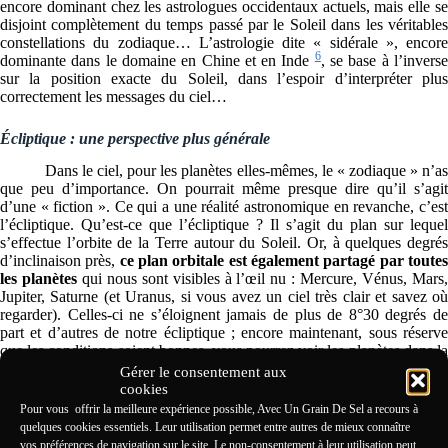
encore dominant chez les astrologues occidentaux actuels, mais elle se
disjoint complètement du temps passé par le Soleil dans les véritables
constellations du zodiaque… L’astrologie dite « sidérale », encore
6
dominante dans le domaine en Chine et en Inde
, se base à l’invers
sur la position exacte du Soleil, dans l’espoir d’interpréter plus
correctement les messages du ciel…
Écliptique : une perspective plus générale
Dans le ciel, pour les planètes elles-mêmes, le « zodiaque » n’as
que peu d’importance. On pourrait même presque dire qu’il s’agit
d’une « fiction ». Ce qui a une réalité astronomique en revanche, c’est
l’écliptique. Qu’est-ce que l’écliptique ? Il s’agit du plan sur lequel
s’effectue l’orbite de la Terre autour du Soleil. Or, à quelques degrés
d’inclinaison près,
ce plan orbitale est également partagé par toute
les planètes
qui nous sont visibles à l’œil nu : Mercure, Vénus, Mars
Jupiter, Saturne (et Uranus, si vous avez un ciel très clair et savez où
regarder). Celles-ci ne s’éloignent jamais de plus de 8°30 degrés de
part et d’autres de notre écliptique ; encore maintenant, sous réserve
que les conditions soient bonnes, vous pourrez voir les planètes dans la
même bande du ciel plus ou moins partagée par les douze
Gérer le consentement aux
constellations zodiacales auxquels s’ajoute une treizième, Ophiuchus
cookies
7
(aussi appelée Le Serpentaire)
.
Pour vous offrir la meilleure expérience possible, Avec Un Grain De Sel a recours à
quelques cookies essentiels. Leur utilisation permet entre autres de mieux connaître
vos préférences de navigation sur le site. Le non-consentement à leur utilisation peut
Et le mouvement rétrograde apparent alors, d’où vient-il ?