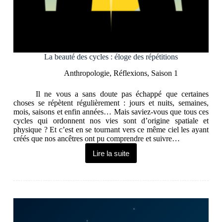
La beauté des cycles : éloge des répétitions
Anthropologie
,
Réflexions
,
Saison 1
Il ne vous a sans doute pas échappé que certaines
choses se répètent régulièrement : jours et nuits, semaines,
mois, saisons et enfin années… Mais saviez-vous que tous ces
cycles qui ordonnent nos vies sont d’origine spatiale et
physique ? Et c’est en se tournant vers ce même ciel les ayant
créés que nos ancêtres ont pu comprendre et suivre…
Lire la suite
La
beauté
des
cycles
:
éloge
des
répétitions