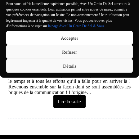
Pour vous offrir la meilleure expérience possible, Avec Un Grain De Sel a recours à
quelques cookies essentiels. Leur utilisation permet entre autres de mieux connaître
vos préférences de navigation sur le site. Le non-consentement à leur utilisation peut
légèrement impacter à la qualité de vos visites. Vous pouvez trouver plus
d'informations à ce sujet sur
la page Avec Un Grain De Sel & Vous
.
Quand la communication est-elle apparue ?
Accepter
Paléontologie
,
Réflexions
,
Saison 4
Refuser
Aujourd’hui, nous prenons nos formes de
communication pour acquises. De la parole aux messages
Détails
instantanés, nous communiquons en permanence.
Généralement sans jamais prendre le temps de réfléchir à tout
le temps et à tous les efforts qu’il a fallu pour en arriver là !
Revenons ensemble sur la façon dont se sont assemblées les
briques de la communication ! L’origine…
Lire la suite
Quand
la
communication
est-
elle
apparue
?