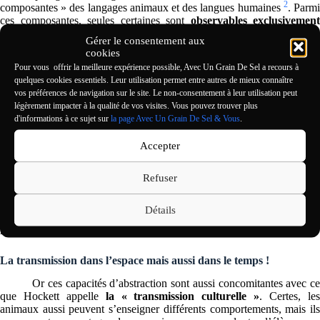
2
composantes » des langages animaux et des langues humaines
. Parm
ces composantes, seules certaines sont
observables exclusivement
dans les langues humaines
. Outre leur capacité à combiner les son
Gérer le consentement aux
(ou lettres) pour former des mots, puis à combiner les mots (à travers la
cookies
syntaxe) pour former des phrases, Hockett définit les langues humaines
Pour vous offrir la meilleure expérience possible, Avec Un Grain De Sel a recours à
par ce qu’il appelle
le « déplacement »
.
quelques cookies essentiels. Leur utilisation permet entre autres de mieux connaître
vos préférences de navigation sur le site. Le non-consentement à leur utilisation peut
Le « déplacement » de Hockett est en fait la capacité à
parler
légèrement impacter à la qualité de vos visites. Vous pouvez trouver plus
de ce qui n’est pas là
. Dans toute langue humaine, on peut d’un
d'informations à ce sujet sur
la page Avec Un Grain De Sel & Vous
.
façon ou d’une autre exprimer quelque chose qui n’est pas devant soi
et le rendre compréhensible à la personne à qui on parle et qui ne peut
Accepter
voir la chose en question directement. Cela permet de
partager se
états d’âme
avec subtilité, mais aussi de
rapporter des éléments qu
Refuser
se sont produits
ou ont pu se produire (comme pour raconter un
histoire). Cela autorise aussi à parler de ce qui va peut-être se produire
dans un avenir plus ou moins proche… Bref, avec la langue,
Détails
cooptation de facultés cognitives déjà impressionnantes et propres aux
humains, on peut
imaginer, se projeter et se souvenir
…
La transmission dans l’espace mais aussi dans le temps !
Or ces capacités d’abstraction sont aussi concomitantes avec ce
que Hockett appelle
la « transmission culturelle »
. Certes, le
animaux aussi peuvent s’enseigner différents comportements, mais ils