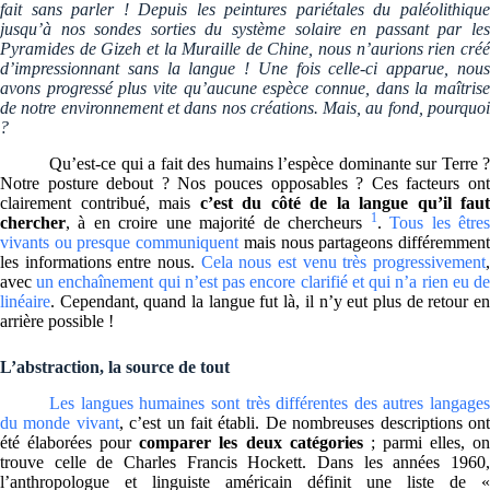
fait sans parler ! Depuis les peintures pariétales du paléolithique
jusqu’à nos sondes sorties du système solaire en passant par les
Pyramides de Gizeh et la Muraille de Chine, nous n’aurions rien créé
d’impressionnant sans la langue ! Une fois celle-ci apparue, nous
avons progressé plus vite qu’aucune espèce connue, dans la maîtrise
de notre environnement et dans nos créations. Mais, au fond, pourquoi
?
Qu’est-ce qui a fait des humains l’espèce dominante sur Terre ?
Notre posture debout ? Nos pouces opposables ? Ces facteurs ont
clairement contribué, mais
c’est du côté de la langue qu’il faut
1
chercher
, à en croire une majorité de chercheurs
.
Tous les être
vivants ou presque communiquent
mais nous partageons différemmen
les informations entre nous.
Cela nous est venu très progressivement
avec
un enchaînement qui n’est pas encore clarifié et qui n’a rien eu d
linéaire
. Cependant, quand la langue fut là, il n’y eut plus de retour en
arrière possible !
L’abstraction, la source de tout
Les langues humaines sont très différentes des autres langages
du monde vivant
, c’est un fait établi. De nombreuses descriptions on
été élaborées pour
comparer les deux catégories
; parmi elles, o
trouve celle de Charles Francis Hockett. Dans les années 1960,
l’anthropologue et linguiste américain définit une liste de «